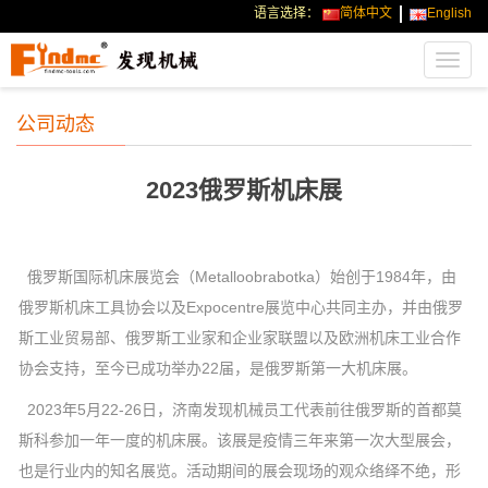
语言选择：
简体中文
English
Toggl
navig
公司动态
2023俄罗斯机床展
俄罗斯国际机床展览会（Metalloobrabotka）始创于1984年，由
俄罗斯机床工具协会以及Expocentre展览中心共同主办，并由俄罗
斯工业贸易部、俄罗斯工业家和企业家联盟以及欧洲机床工业合作
协会支持，至今已成功举办22届，是俄罗斯第一大机床展。
2023年5月22-26日，济南发现机械员工代表前往俄罗斯的首都莫
斯科参加一年一度的机床展。该展是疫情三年来第一次大型展会，
也是行业内的知名展览。活动期间的展会现场的观众络绎不绝，形